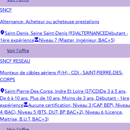
SNCF
Alternance- Acheteur ou acheteuse prestations
Saint-Denis, Seine Saint-Denis (93)
ALTERNANCE
Débutant -
1ère expérience
Niveau 7 (Master, Ingénieur, BAC+5)
Voir l'offre
SNCF RESEAU
Monteur de câbles aériens (F/H) - CDI - SAINT-PIERRE-DES-
CORPS
Saint-Pierre-Des-Corps, Indre Et Loire (37)
CDI
De 3 à 5 ans,
De 6 à 10 ans, Plus de 10 ans, Moins de 3 ans, Débutant - 1ère
expérience
Aucune certification, Niveau 3 (CAP, BEP), Niveau
4 (BAC), Niveau 5 (BTS, DUT, BP, BAC+2), Niveau 6 (Licence,
Maitrise, B.U.T, BAC+3)
Voir l'offre