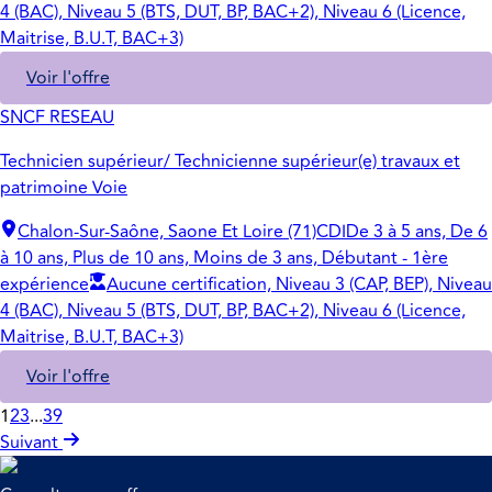
4 (BAC), Niveau 5 (BTS, DUT, BP, BAC+2), Niveau 6 (Licence,
Maitrise, B.U.T, BAC+3)
Voir l'offre
SNCF RESEAU
Technicien supérieur/ Technicienne supérieur(e) travaux et
patrimoine Voie
Chalon-Sur-Saône, Saone Et Loire (71)
CDI
De 3 à 5 ans, De 6
à 10 ans, Plus de 10 ans, Moins de 3 ans, Débutant - 1ère
expérience
Aucune certification, Niveau 3 (CAP, BEP), Niveau
4 (BAC), Niveau 5 (BTS, DUT, BP, BAC+2), Niveau 6 (Licence,
Maitrise, B.U.T, BAC+3)
Voir l'offre
1
2
3
...
39
Suivant