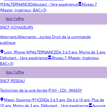
(93)
ALTERNANCE
Débutant - 1ère expérience
Niveau 7
(Master, Ingénieur, BAC+5)
Voir l'offre
SNCF VOYAGEURS
Alternant/Alternante - Juriste Droit de la commande
publique
Lyon, Rhone (69)
ALTERNANCE
De 3 à 5 ans, Moins de 3 ans,
Débutant - 1ère expérience
Niveau 7 (Master, Ingénieur,
BAC+5)
Voir l'offre
SNCF RESEAU
Technicien de la voie ferrée (F/H) - CDI - MASSY
Massy, Essonne (91)
CDI
De 3 à 5 ans, De 6 à 10 ans, Plus de
10 ans, Moins de 3 ans, Débutant - 1ère expérience
Aucune