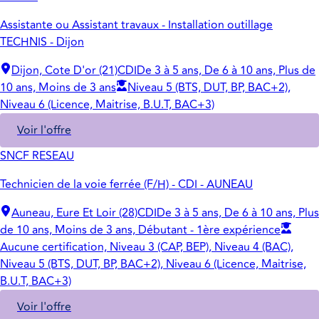
Assistante ou Assistant travaux - Installation outillage
TECHNIS - Dijon
Dijon, Cote D'or (21)
CDI
De 3 à 5 ans, De 6 à 10 ans, Plus de
10 ans, Moins de 3 ans
Niveau 5 (BTS, DUT, BP, BAC+2),
Niveau 6 (Licence, Maitrise, B.U.T, BAC+3)
Voir l'offre
SNCF RESEAU
Technicien de la voie ferrée (F/H) - CDI - AUNEAU
Auneau, Eure Et Loir (28)
CDI
De 3 à 5 ans, De 6 à 10 ans, Plus
de 10 ans, Moins de 3 ans, Débutant - 1ère expérience
Aucune certification, Niveau 3 (CAP, BEP), Niveau 4 (BAC),
Niveau 5 (BTS, DUT, BP, BAC+2), Niveau 6 (Licence, Maitrise,
B.U.T, BAC+3)
Voir l'offre