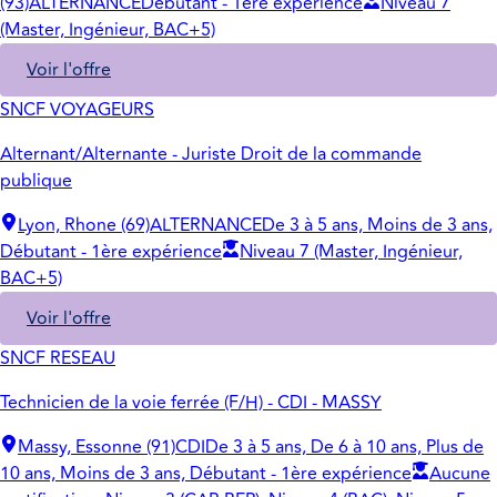
(93)
ALTERNANCE
Débutant - 1ère expérience
Niveau 7
(Master, Ingénieur, BAC+5)
Voir l'offre
SNCF VOYAGEURS
Alternant/Alternante - Juriste Droit de la commande
publique
Lyon, Rhone (69)
ALTERNANCE
De 3 à 5 ans, Moins de 3 ans,
Débutant - 1ère expérience
Niveau 7 (Master, Ingénieur,
BAC+5)
Voir l'offre
SNCF RESEAU
Technicien de la voie ferrée (F/H) - CDI - MASSY
Massy, Essonne (91)
CDI
De 3 à 5 ans, De 6 à 10 ans, Plus de
10 ans, Moins de 3 ans, Débutant - 1ère expérience
Aucune