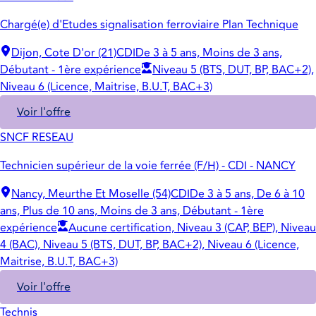
Chargé(e) d'Etudes signalisation ferroviaire Plan Technique
Dijon, Cote D'or (21)
CDI
De 3 à 5 ans, Moins de 3 ans,
Débutant - 1ère expérience
Niveau 5 (BTS, DUT, BP, BAC+2),
Niveau 6 (Licence, Maitrise, B.U.T, BAC+3)
Voir l'offre
SNCF RESEAU
Technicien supérieur de la voie ferrée (F/H) - CDI - NANCY
Nancy, Meurthe Et Moselle (54)
CDI
De 3 à 5 ans, De 6 à 10
ans, Plus de 10 ans, Moins de 3 ans, Débutant - 1ère
expérience
Aucune certification, Niveau 3 (CAP, BEP), Niveau
4 (BAC), Niveau 5 (BTS, DUT, BP, BAC+2), Niveau 6 (Licence,
Maitrise, B.U.T, BAC+3)
Voir l'offre
Technis