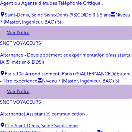
Agent ou Agente d'études Téléphonie Critique .
Saint-Denis, Seine Saint-Denis (93)
CDI
De 3 à 5 ans
Niveau
7 (Master, Ingénieur, BAC+5)
Voir l'offre
SNCF VOYAGEURS
Alternance - Développement et expérimentation d'assistants
IA (SI métier & DDSI)
Paris 10e Arrondissement, Paris (75)
ALTERNANCE
Débutant
- 1ère expérience
Niveau 7 (Master, Ingénieur, BAC+5)
Voir l'offre
SNCF VOYAGEURS
Alternant(e) Assistant(e) communication
L'île-Saint-Denis, Seine Saint-Denis