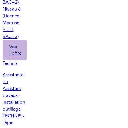
BAC+2),
Niveau 6
(Licence,
Maitrise,
B.U.T,
BAC+3)
Voir
l'offre
Technis
Assistante
ou
Assistant
travaux -
Installation
outillage
TECHNIS -
Dijon