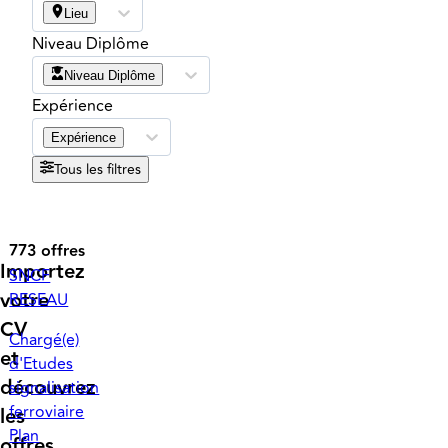
Lieu
Niveau Diplôme
Niveau Diplôme
Expérience
Expérience
Tous les filtres
773 offres
Importez
SNCF
votre
RESEAU
CV
Chargé(e)
et
d'Etudes
découvrez
signalisation
ferroviaire
les
Plan
offres