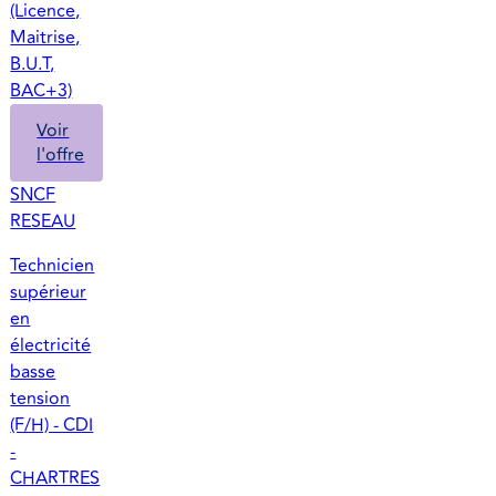
(Licence,
Maitrise,
B.U.T,
BAC+3)
Voir
l'offre
SNCF
RESEAU
Technicien
supérieur
en
électricité
basse
tension
(F/H) - CDI
-
CHARTRES