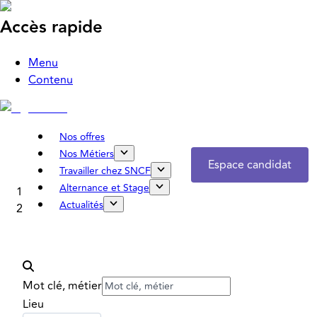
Accès rapide
Menu
Contenu
Nos offres
Nos Métiers
Espace candidat
Travailler chez SNCF
Alternance et Stage
Accueil
Actualités
Nos offres
Mot clé, métier
Lieu