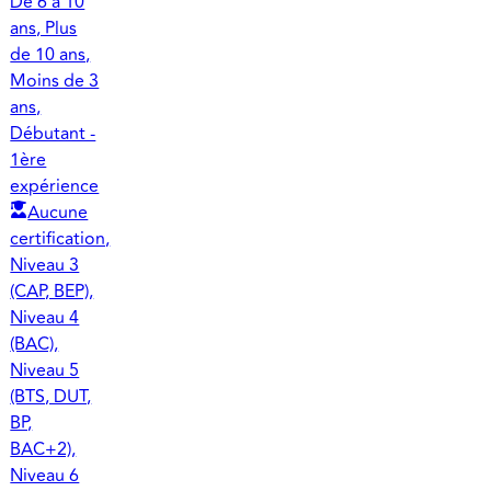
De 6 à 10
ans, Plus
de 10 ans,
Moins de 3
ans,
Débutant -
1ère
expérience
Aucune
certification,
Niveau 3
(CAP, BEP),
Niveau 4
(BAC),
Niveau 5
(BTS, DUT,
BP,
BAC+2),
Niveau 6