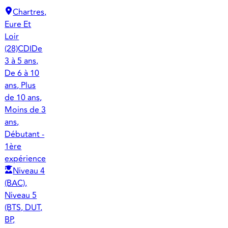
Chartres,
Eure Et
Loir
(28)
CDI
De
3 à 5 ans,
De 6 à 10
ans, Plus
de 10 ans,
Moins de 3
ans,
Débutant -
1ère
expérience
Niveau 4
(BAC),
Niveau 5
(BTS, DUT,
BP,