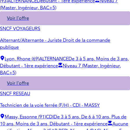
(93)
ALTERNANCE
Débutant - 1ère expérience
Niveau 7
(Master, Ingénieur, BAC+5)
Voir l'offre
SNCF VOYAGEURS
Alternant/Alternante - Juriste Droit de la commande
publique
Lyon, Rhone (69)
ALTERNANCE
De 3 à 5 ans, Moins de 3 ans,
Débutant - 1ère expérience
Niveau 7 (Master, Ingénieur,
BAC+5)
Voir l'offre
SNCF RESEAU
Technicien de la voie ferrée (F/H) - CDI - MASSY
Massy, Essonne (91)
CDI
De 3 à 5 ans, De 6 à 10 ans, Plus de
10 ans, Moins de 3 ans, Débutant - 1ère expérience
Aucune