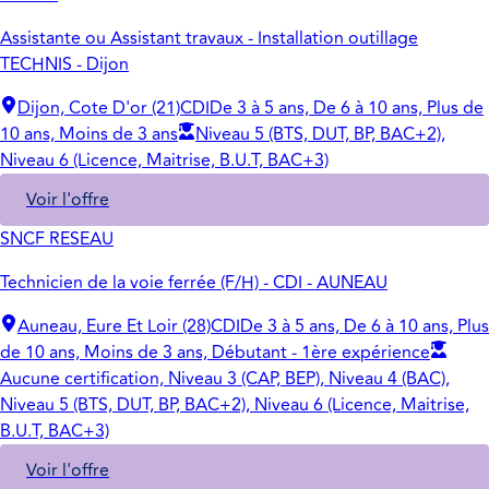
Assistante ou Assistant travaux - Installation outillage
TECHNIS - Dijon
Dijon, Cote D'or (21)
CDI
De 3 à 5 ans, De 6 à 10 ans, Plus de
10 ans, Moins de 3 ans
Niveau 5 (BTS, DUT, BP, BAC+2),
Niveau 6 (Licence, Maitrise, B.U.T, BAC+3)
Voir l'offre
SNCF RESEAU
Technicien de la voie ferrée (F/H) - CDI - AUNEAU
Auneau, Eure Et Loir (28)
CDI
De 3 à 5 ans, De 6 à 10 ans, Plus
de 10 ans, Moins de 3 ans, Débutant - 1ère expérience
Aucune certification, Niveau 3 (CAP, BEP), Niveau 4 (BAC),
Niveau 5 (BTS, DUT, BP, BAC+2), Niveau 6 (Licence, Maitrise,
B.U.T, BAC+3)
Voir l'offre