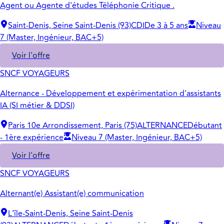
Agent ou Agente d'études Téléphonie Critique .
Saint-Denis, Seine Saint-Denis (93)
CDI
De 3 à 5 ans
Niveau
7 (Master, Ingénieur, BAC+5)
Voir l'offre
SNCF VOYAGEURS
Alternance - Développement et expérimentation d'assistants
IA (SI métier & DDSI)
Paris 10e Arrondissement, Paris (75)
ALTERNANCE
Débutant
- 1ère expérience
Niveau 7 (Master, Ingénieur, BAC+5)
Voir l'offre
SNCF VOYAGEURS
Alternant(e) Assistant(e) communication
L'île-Saint-Denis, Seine Saint-Denis