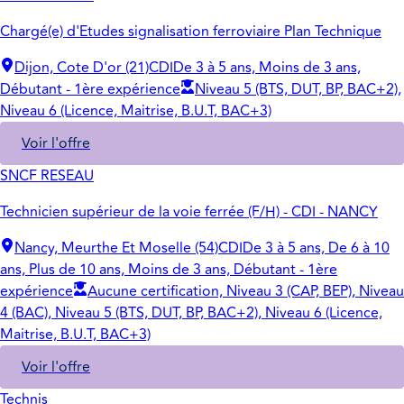
Chargé(e) d'Etudes signalisation ferroviaire Plan Technique
Dijon, Cote D'or (21)
CDI
De 3 à 5 ans, Moins de 3 ans,
Débutant - 1ère expérience
Niveau 5 (BTS, DUT, BP, BAC+2),
Niveau 6 (Licence, Maitrise, B.U.T, BAC+3)
Voir l'offre
SNCF RESEAU
Technicien supérieur de la voie ferrée (F/H) - CDI - NANCY
Nancy, Meurthe Et Moselle (54)
CDI
De 3 à 5 ans, De 6 à 10
ans, Plus de 10 ans, Moins de 3 ans, Débutant - 1ère
expérience
Aucune certification, Niveau 3 (CAP, BEP), Niveau
4 (BAC), Niveau 5 (BTS, DUT, BP, BAC+2), Niveau 6 (Licence,
Maitrise, B.U.T, BAC+3)
Voir l'offre
Technis