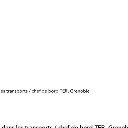
s les transports / chef de bord TER, Grenoble
il dans les transports / chef de bord TER, Grenob