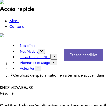
Accès rapide
Menu
Contenu
Nos offres
Nos Métiers
Espace candidat
Travailler chez SNCF
Alternance et Stage
Accueil
Actualités
Nos offres
Certificat de spécialisation en alternance accueil dan
SNCF VOYAGEURS
Résumé
Certificat de spécialisation en alternance accue