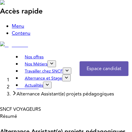
Accès rapide
Menu
Contenu
Nos offres
Nos Métiers
Espace candidat
Travailler chez SNCF
Alternance et Stage
Accueil
Actualités
Nos offres
Alternance Assistant(e) projets pédagogiques
SNCF VOYAGEURS
Résumé
Alternance Assistant(e) projets pédagogiques