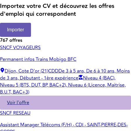
Importez votre CV et découvrez les offres
d'emploi qui correspondent
Importer
767 offres
SNCF VOYAGEURS
Permanent infos Trains Mobigo BFC
Dijon, Cote D'or (21)
CDD
De 3 à 5 ans, De 6 à 10 ans, Moins
de 3 ans, Débutant - 1ère expérience
Niveau 4 (BAC),
Niveau 5 (BTS, DUT, BP, BAC+2), Niveau 6 (Licence, Maitrise,
B.U.T, BAC+3)
Voir l'offre
SNCF RESEAU
Assistant Manager Télécoms (F/H) - CDI - SAINT-PIERRE-DES-