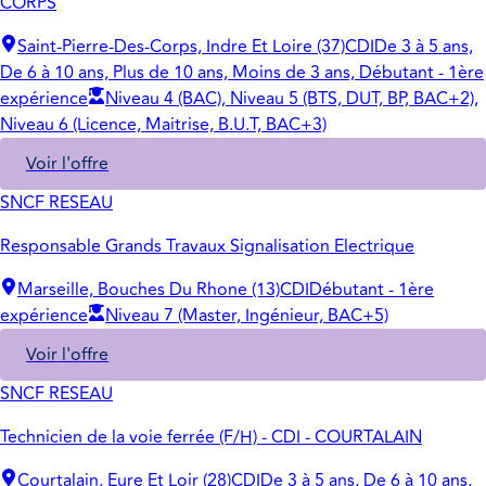
CORPS
Saint-Pierre-Des-Corps, Indre Et Loire (37)
CDI
De 3 à 5 ans,
De 6 à 10 ans, Plus de 10 ans, Moins de 3 ans, Débutant - 1ère
expérience
Niveau 4 (BAC), Niveau 5 (BTS, DUT, BP, BAC+2),
Niveau 6 (Licence, Maitrise, B.U.T, BAC+3)
Voir l'offre
SNCF RESEAU
Responsable Grands Travaux Signalisation Electrique
Marseille, Bouches Du Rhone (13)
CDI
Débutant - 1ère
expérience
Niveau 7 (Master, Ingénieur, BAC+5)
Voir l'offre
SNCF RESEAU
Technicien de la voie ferrée (F/H) - CDI - COURTALAIN
Courtalain, Eure Et Loir (28)
CDI
De 3 à 5 ans, De 6 à 10 ans,