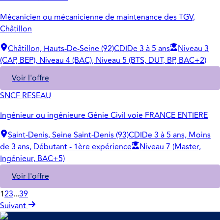
Mécanicien ou mécanicienne de maintenance des TGV,
Châtillon
Châtillon, Hauts-De-Seine (92)
CDI
De 3 à 5 ans
Niveau 3
(CAP, BEP), Niveau 4 (BAC), Niveau 5 (BTS, DUT, BP, BAC+2)
Voir l'offre
SNCF RESEAU
Ingénieur ou ingénieure Génie Civil voie FRANCE ENTIERE
Saint-Denis, Seine Saint-Denis (93)
CDI
De 3 à 5 ans, Moins
de 3 ans, Débutant - 1ère expérience
Niveau 7 (Master,
Ingénieur, BAC+5)
Voir l'offre
1
2
3
...
39
Suivant