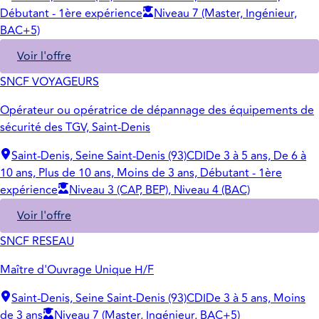
Débutant - 1ère expérience
Niveau 7 (Master, Ingénieur,
BAC+5)
Voir l'offre
SNCF VOYAGEURS
Opérateur ou opératrice de dépannage des équipements de
sécurité des TGV, Saint-Denis
Saint-Denis, Seine Saint-Denis (93)
CDI
De 3 à 5 ans, De 6 à
10 ans, Plus de 10 ans, Moins de 3 ans, Débutant - 1ère
expérience
Niveau 3 (CAP, BEP), Niveau 4 (BAC)
Voir l'offre
SNCF RESEAU
Maître d'Ouvrage Unique H/F
Saint-Denis, Seine Saint-Denis (93)
CDI
De 3 à 5 ans, Moins
de 3 ans
Niveau 7 (Master, Ingénieur, BAC+5)