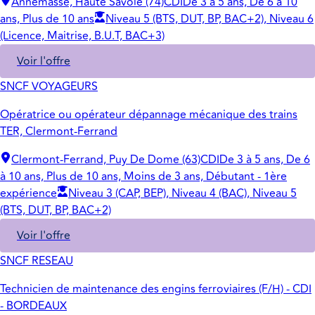
Annemasse, Haute Savoie (74)
CDI
De 3 à 5 ans, De 6 à 10
ans, Plus de 10 ans
Niveau 5 (BTS, DUT, BP, BAC+2), Niveau 6
(Licence, Maitrise, B.U.T, BAC+3)
Voir l'offre
SNCF VOYAGEURS
Opératrice ou opérateur dépannage mécanique des trains
TER, Clermont-Ferrand
Clermont-Ferrand, Puy De Dome (63)
CDI
De 3 à 5 ans, De 6
à 10 ans, Plus de 10 ans, Moins de 3 ans, Débutant - 1ère
expérience
Niveau 3 (CAP, BEP), Niveau 4 (BAC), Niveau 5
(BTS, DUT, BP, BAC+2)
Voir l'offre
SNCF RESEAU
Technicien de maintenance des engins ferroviaires (F/H) - CDI
- BORDEAUX