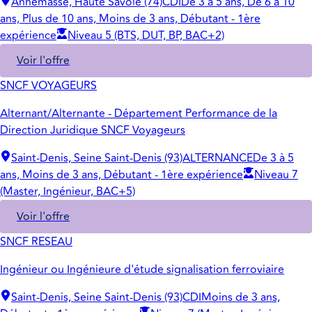
Annemasse, Haute Savoie (74)
CDI
De 3 à 5 ans, De 6 à 10
ans, Plus de 10 ans, Moins de 3 ans, Débutant - 1ère
expérience
Niveau 5 (BTS, DUT, BP, BAC+2)
Voir l'offre
SNCF VOYAGEURS
Alternant/Alternante - Département Performance de la
Direction Juridique SNCF Voyageurs
Saint-Denis, Seine Saint-Denis (93)
ALTERNANCE
De 3 à 5
ans, Moins de 3 ans, Débutant - 1ère expérience
Niveau 7
(Master, Ingénieur, BAC+5)
Voir l'offre
SNCF RESEAU
Ingénieur ou Ingénieure d'étude signalisation ferroviaire
Saint-Denis, Seine Saint-Denis (93)
CDI
Moins de 3 ans,