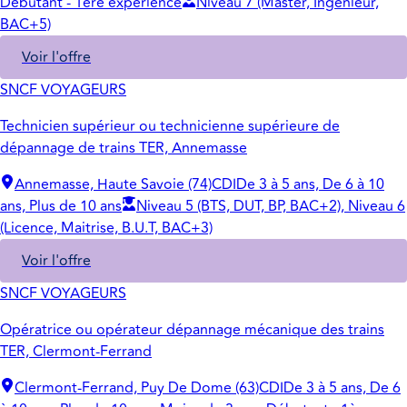
Débutant - 1ère expérience
Niveau 7 (Master, Ingénieur,
BAC+5)
Voir l'offre
SNCF VOYAGEURS
Technicien supérieur ou technicienne supérieure de
dépannage de trains TER, Annemasse
Annemasse, Haute Savoie (74)
CDI
De 3 à 5 ans, De 6 à 10
ans, Plus de 10 ans
Niveau 5 (BTS, DUT, BP, BAC+2), Niveau 6
(Licence, Maitrise, B.U.T, BAC+3)
Voir l'offre
SNCF VOYAGEURS
Opératrice ou opérateur dépannage mécanique des trains
TER, Clermont-Ferrand
Clermont-Ferrand, Puy De Dome (63)
CDI
De 3 à 5 ans, De 6