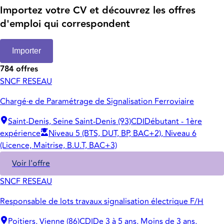
Importez votre CV et découvrez les offres
d'emploi qui correspondent
Importer
784 offres
SNCF RESEAU
Chargé·e de Paramétrage de Signalisation Ferroviaire
Saint-Denis, Seine Saint-Denis (93)
CDI
Débutant - 1ère
expérience
Niveau 5 (BTS, DUT, BP, BAC+2), Niveau 6
(Licence, Maitrise, B.U.T, BAC+3)
Voir l'offre
SNCF RESEAU
Responsable de lots travaux signalisation électrique F/H
Poitiers, Vienne (86)
CDI
De 3 à 5 ans, Moins de 3 ans,