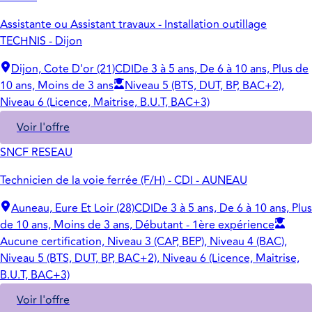
Assistante ou Assistant travaux - Installation outillage
TECHNIS - Dijon
Dijon, Cote D'or (21)
CDI
De 3 à 5 ans, De 6 à 10 ans, Plus de
10 ans, Moins de 3 ans
Niveau 5 (BTS, DUT, BP, BAC+2),
Niveau 6 (Licence, Maitrise, B.U.T, BAC+3)
Voir l'offre
SNCF RESEAU
Technicien de la voie ferrée (F/H) - CDI - AUNEAU
Auneau, Eure Et Loir (28)
CDI
De 3 à 5 ans, De 6 à 10 ans, Plus
de 10 ans, Moins de 3 ans, Débutant - 1ère expérience
Aucune certification, Niveau 3 (CAP, BEP), Niveau 4 (BAC),
Niveau 5 (BTS, DUT, BP, BAC+2), Niveau 6 (Licence, Maitrise,
B.U.T, BAC+3)
Voir l'offre