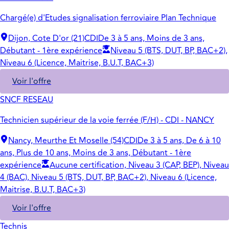
Chargé(e) d'Etudes signalisation ferroviaire Plan Technique
Dijon, Cote D'or (21)
CDI
De 3 à 5 ans, Moins de 3 ans,
Débutant - 1ère expérience
Niveau 5 (BTS, DUT, BP, BAC+2),
Niveau 6 (Licence, Maitrise, B.U.T, BAC+3)
Voir l'offre
SNCF RESEAU
Technicien supérieur de la voie ferrée (F/H) - CDI - NANCY
Nancy, Meurthe Et Moselle (54)
CDI
De 3 à 5 ans, De 6 à 10
ans, Plus de 10 ans, Moins de 3 ans, Débutant - 1ère
expérience
Aucune certification, Niveau 3 (CAP, BEP), Niveau
4 (BAC), Niveau 5 (BTS, DUT, BP, BAC+2), Niveau 6 (Licence,
Maitrise, B.U.T, BAC+3)
Voir l'offre
Technis