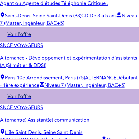
Agent ou Agente d'études Téléphonie Critique .
Saint-Denis, Seine Saint-Denis (93)
CDI
De 3 à 5 ans
Niveau
7 (Master, Ingénieur, BAC+5)
Voir l'offre
SNCF VOYAGEURS
Alternance - Développement et expérimentation d'assistants
IA (SI métier & DDSI)
Paris 10e Arrondissement, Paris (75)
ALTERNANCE
Débutant
- 1ère expérience
Niveau 7 (Master, Ingénieur, BAC+5)
Voir l'offre
SNCF VOYAGEURS
Alternant(e) Assistant(e) communication
L'île-Saint-Denis, Seine Saint-Denis