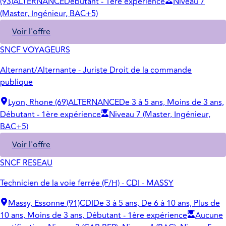
(93)
ALTERNANCE
Débutant - 1ère expérience
Niveau 7
(Master, Ingénieur, BAC+5)
Voir l'offre
SNCF VOYAGEURS
Alternant/Alternante - Juriste Droit de la commande
publique
Lyon, Rhone (69)
ALTERNANCE
De 3 à 5 ans, Moins de 3 ans,
Débutant - 1ère expérience
Niveau 7 (Master, Ingénieur,
BAC+5)
Voir l'offre
SNCF RESEAU
Technicien de la voie ferrée (F/H) - CDI - MASSY
Massy, Essonne (91)
CDI
De 3 à 5 ans, De 6 à 10 ans, Plus de
10 ans, Moins de 3 ans, Débutant - 1ère expérience
Aucune