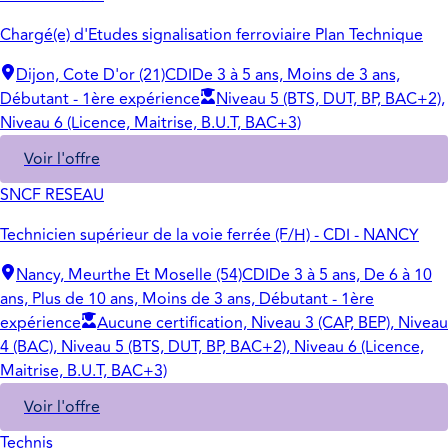
Chargé(e) d'Etudes signalisation ferroviaire Plan Technique
Dijon, Cote D'or (21)
CDI
De 3 à 5 ans, Moins de 3 ans,
Débutant - 1ère expérience
Niveau 5 (BTS, DUT, BP, BAC+2),
Niveau 6 (Licence, Maitrise, B.U.T, BAC+3)
Voir l'offre
SNCF RESEAU
Technicien supérieur de la voie ferrée (F/H) - CDI - NANCY
Nancy, Meurthe Et Moselle (54)
CDI
De 3 à 5 ans, De 6 à 10
ans, Plus de 10 ans, Moins de 3 ans, Débutant - 1ère
expérience
Aucune certification, Niveau 3 (CAP, BEP), Niveau
4 (BAC), Niveau 5 (BTS, DUT, BP, BAC+2), Niveau 6 (Licence,
Maitrise, B.U.T, BAC+3)
Voir l'offre
Technis