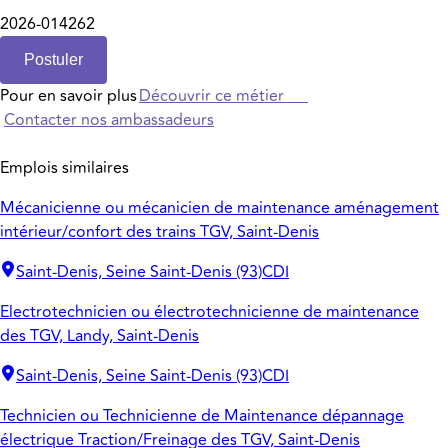
2026-014262
Postuler
Pour en savoir plus
Découvrir ce métier
Contacter nos ambassadeurs
Emplois similaires
Mécanicienne ou mécanicien de maintenance aménagement
intérieur/confort des trains TGV, Saint-Denis
Saint-Denis, Seine Saint-Denis (93)
CDI
Electrotechnicien ou électrotechnicienne de maintenance
des TGV, Landy, Saint-Denis
Saint-Denis, Seine Saint-Denis (93)
CDI
Technicien ou Technicienne de Maintenance dépannage
électrique Traction/Freinage des TGV, Saint-Denis