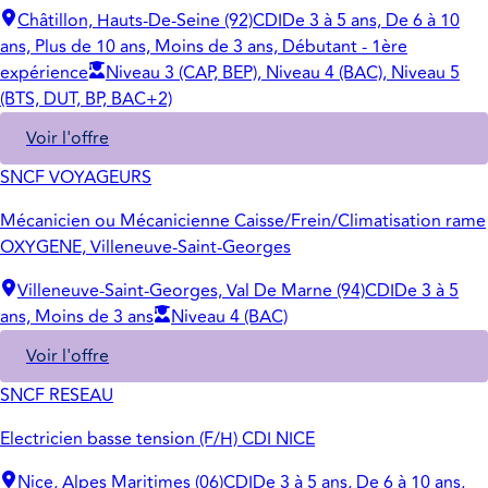
Châtillon, Hauts-De-Seine (92)
CDI
De 3 à 5 ans, De 6 à 10
ans, Plus de 10 ans, Moins de 3 ans, Débutant - 1ère
expérience
Niveau 3 (CAP, BEP), Niveau 4 (BAC), Niveau 5
(BTS, DUT, BP, BAC+2)
Voir l'offre
SNCF VOYAGEURS
Mécanicien ou Mécanicienne Caisse/Frein/Climatisation rame
OXYGENE, Villeneuve-Saint-Georges
Villeneuve-Saint-Georges, Val De Marne (94)
CDI
De 3 à 5
ans, Moins de 3 ans
Niveau 4 (BAC)
Voir l'offre
SNCF RESEAU
Electricien basse tension (F/H) CDI NICE
Nice, Alpes Maritimes (06)
CDI
De 3 à 5 ans, De 6 à 10 ans,