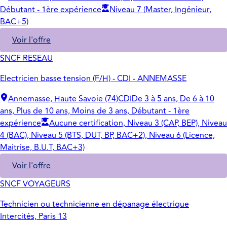
Débutant - 1ère expérience
Niveau 7 (Master, Ingénieur,
BAC+5)
Voir l'offre
SNCF RESEAU
Electricien basse tension (F/H) - CDI - ANNEMASSE
Annemasse, Haute Savoie (74)
CDI
De 3 à 5 ans, De 6 à 10
ans, Plus de 10 ans, Moins de 3 ans, Débutant - 1ère
expérience
Aucune certification, Niveau 3 (CAP, BEP), Niveau
4 (BAC), Niveau 5 (BTS, DUT, BP, BAC+2), Niveau 6 (Licence,
Maitrise, B.U.T, BAC+3)
Voir l'offre
SNCF VOYAGEURS
Technicien ou technicienne en dépanage électrique
Intercités, Paris 13