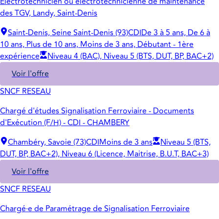
Electrotechnicien ou électrotechnicienne de maintenance
des TGV, Landy, Saint-Denis
Saint-Denis, Seine Saint-Denis (93)
CDI
De 3 à 5 ans, De 6 à
10 ans, Plus de 10 ans, Moins de 3 ans, Débutant - 1ère
expérience
Niveau 4 (BAC), Niveau 5 (BTS, DUT, BP, BAC+2)
Voir l'offre
SNCF RESEAU
Chargé d'études Signalisation Ferroviaire - Documents
d'Exécution (F/H) - CDI - CHAMBERY
Chambéry, Savoie (73)
CDI
Moins de 3 ans
Niveau 5 (BTS,
DUT, BP, BAC+2), Niveau 6 (Licence, Maitrise, B.U.T, BAC+3)
Voir l'offre
SNCF RESEAU
Chargé·e de Paramétrage de Signalisation Ferroviaire