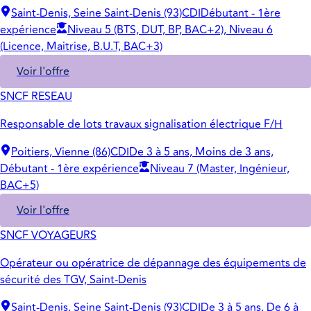
Saint-Denis, Seine Saint-Denis (93)
CDI
Débutant - 1ère
expérience
Niveau 5 (BTS, DUT, BP, BAC+2), Niveau 6
(Licence, Maitrise, B.U.T, BAC+3)
Voir l'offre
SNCF RESEAU
Responsable de lots travaux signalisation électrique F/H
Poitiers, Vienne (86)
CDI
De 3 à 5 ans, Moins de 3 ans,
Débutant - 1ère expérience
Niveau 7 (Master, Ingénieur,
BAC+5)
Voir l'offre
SNCF VOYAGEURS
Opérateur ou opératrice de dépannage des équipements de
sécurité des TGV, Saint-Denis
Saint-Denis, Seine Saint-Denis (93)
CDI
De 3 à 5 ans, De 6 à