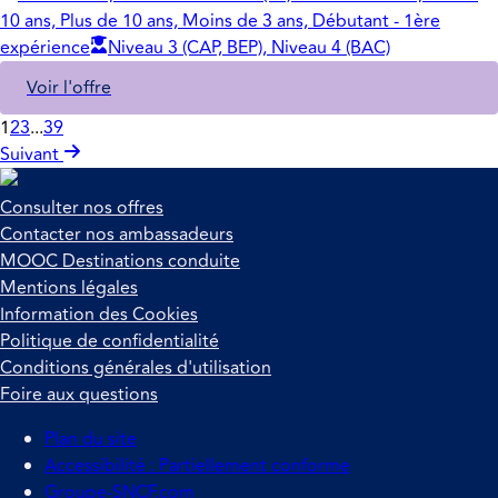
10 ans, Plus de 10 ans, Moins de 3 ans, Débutant - 1ère
expérience
Niveau 3 (CAP, BEP), Niveau 4 (BAC)
Voir l'offre
1
2
3
...
39
Suivant
Consulter nos offres
Contacter nos ambassadeurs
MOOC Destinations conduite
Mentions légales
Information des Cookies
Politique de confidentialité
Conditions générales d'utilisation
Foire aux questions
Plan du site
Accessibilité : Partiellement conforme
Groupe-SNCF.com