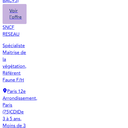
BAC+5)
Voir
l'offre
SNCF
RESEAU
Spécialiste
Maitrise de
la
végétation,
Référent
Faune F/H
Paris 12e
Arrondissement,
Paris
(75)
CDI
De
3 à 5 ans,
Moins de 3