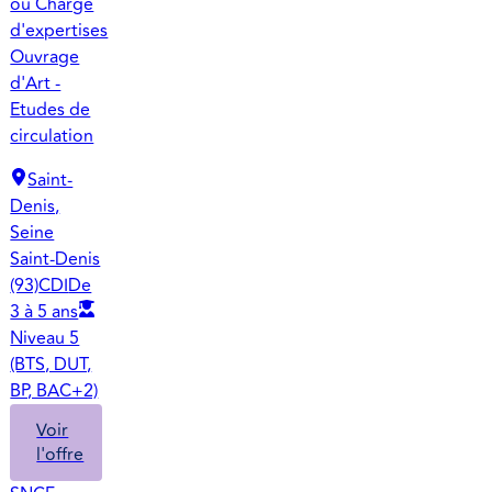
ou Chargé
d'expertises
Ouvrage
d'Art -
Etudes de
circulation
Saint-
Denis,
Seine
Saint-Denis
(93)
CDI
De
3 à 5 ans
Niveau 5
(BTS, DUT,
BP, BAC+2)
Voir
l'offre