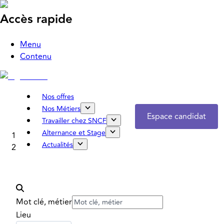
Accès rapide
Menu
Contenu
Nos offres
Nos Métiers
Espace candidat
Travailler chez SNCF
Alternance et Stage
Accueil
Actualités
Nos offres
Mot clé, métier
Lieu