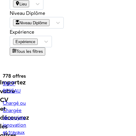
Lieu
Niveau Diplôme
Niveau Diplôme
Expérience
Expérience
Tous les filtres
778 offres
Importez
SNCF
votre
RESEAU
CV
Chargé ou
et
Chargée
découvrez
de projets
innovation
les
et travaux
offres