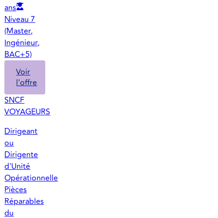
ans
Niveau 7
(Master,
Ingénieur,
BAC+5)
Voir
l'offre
SNCF
VOYAGEURS
Dirigeant
ou
Dirigente
d'Unité
Opérationnelle
Pièces
Réparables
du