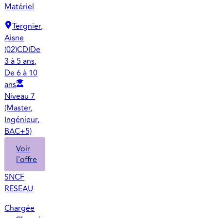
Matériel
Tergnier,
Aisne
(02)
CDI
De
3 à 5 ans,
De 6 à 10
ans
Niveau 7
(Master,
Ingénieur,
BAC+5)
Voir
l'offre
SNCF
RESEAU
Chargée