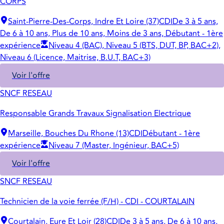
CORPS
Saint-Pierre-Des-Corps, Indre Et Loire (37)
CDI
De 3 à 5 ans,
De 6 à 10 ans, Plus de 10 ans, Moins de 3 ans, Débutant - 1ère
expérience
Niveau 4 (BAC), Niveau 5 (BTS, DUT, BP, BAC+2),
Niveau 6 (Licence, Maitrise, B.U.T, BAC+3)
Voir l'offre
SNCF RESEAU
Responsable Grands Travaux Signalisation Electrique
Marseille, Bouches Du Rhone (13)
CDI
Débutant - 1ère
expérience
Niveau 7 (Master, Ingénieur, BAC+5)
Voir l'offre
SNCF RESEAU
Technicien de la voie ferrée (F/H) - CDI - COURTALAIN
Courtalain, Eure Et Loir (28)
CDI
De 3 à 5 ans, De 6 à 10 ans,