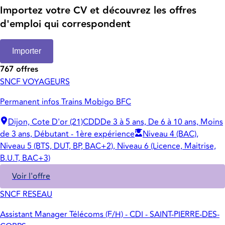
Importez votre CV et découvrez les offres
d'emploi qui correspondent
Importer
767 offres
SNCF VOYAGEURS
Permanent infos Trains Mobigo BFC
Dijon, Cote D'or (21)
CDD
De 3 à 5 ans, De 6 à 10 ans, Moins
de 3 ans, Débutant - 1ère expérience
Niveau 4 (BAC),
Niveau 5 (BTS, DUT, BP, BAC+2), Niveau 6 (Licence, Maitrise,
B.U.T, BAC+3)
Voir l'offre
SNCF RESEAU
Assistant Manager Télécoms (F/H) - CDI - SAINT-PIERRE-DES-