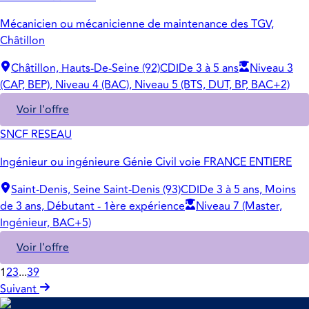
Mécanicien ou mécanicienne de maintenance des TGV,
Châtillon
Châtillon, Hauts-De-Seine (92)
CDI
De 3 à 5 ans
Niveau 3
(CAP, BEP), Niveau 4 (BAC), Niveau 5 (BTS, DUT, BP, BAC+2)
Voir l'offre
SNCF RESEAU
Ingénieur ou ingénieure Génie Civil voie FRANCE ENTIERE
Saint-Denis, Seine Saint-Denis (93)
CDI
De 3 à 5 ans, Moins
de 3 ans, Débutant - 1ère expérience
Niveau 7 (Master,
Ingénieur, BAC+5)
Voir l'offre
1
2
3
...
39
Suivant