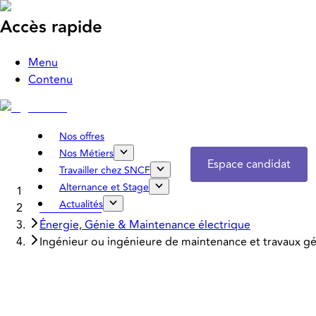
Accès rapide
Menu
Contenu
Nos offres
Nos Métiers
Espace candidat
Travailler chez SNCF
Alternance et Stage
Accueil
Actualités
Nos métiers
Énergie, Génie & Maintenance électrique
Ingénieur ou ingénieure de maintenance et travaux gé