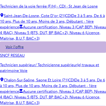
Technicien de la voie ferrée (F/H) - CDI - St Jean de Losne
Saint-Jean-De-Losne, Cote D'or (21)
CDI
De 3 à 5 ans, De 6 à
10 ans, Plus de 10 ans, Moins de 3 ans, Débutant - 1ère
expérience
Aucune certification, Niveau 3 (CAP, BEP), Niveau
4 (BAC), Niveau 5 (BTS, DUT, BP, BAC+2), Niveau 6 (Licence,
Maitrise, B.U.T, BAC+3)
Voir l'offre
SNCF RESEAU
Technicien supérieur/ Technicienne supérieur(e) travaux et
patrimoine Voie
Chalon-Sur-Saône, Saone Et Loire (71)
CDI
De 3 à 5 ans, De 6
à 10 ans, Plus de 10 ans, Moins de 3 ans, Débutant - 1ère
expérience
Aucune certification, Niveau 3 (CAP, BEP), Niveau
4 (BAC), Niveau 5 (BTS, DUT, BP, BAC+2), Niveau 6 (Licence,
Maitrise, B.U.T, BAC+3)