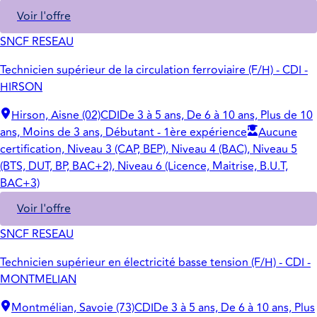
Voir l'offre
SNCF RESEAU
Technicien supérieur de la circulation ferroviaire (F/H) - CDI -
HIRSON
Hirson, Aisne (02)
CDI
De 3 à 5 ans, De 6 à 10 ans, Plus de 10
ans, Moins de 3 ans, Débutant - 1ère expérience
Aucune
certification, Niveau 3 (CAP, BEP), Niveau 4 (BAC), Niveau 5
(BTS, DUT, BP, BAC+2), Niveau 6 (Licence, Maitrise, B.U.T,
BAC+3)
Voir l'offre
SNCF RESEAU
Technicien supérieur en électricité basse tension (F/H) - CDI -
MONTMELIAN
Montmélian, Savoie (73)
CDI
De 3 à 5 ans, De 6 à 10 ans, Plus