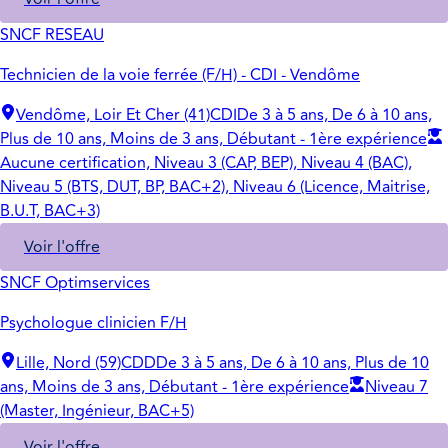
SNCF RESEAU
Technicien de la voie ferrée (F/H) - CDI - Vendôme
Vendôme, Loir Et Cher (41)
CDI
De 3 à 5 ans, De 6 à 10 ans,
Plus de 10 ans, Moins de 3 ans, Débutant - 1ère expérience
Aucune certification, Niveau 3 (CAP, BEP), Niveau 4 (BAC),
Niveau 5 (BTS, DUT, BP, BAC+2), Niveau 6 (Licence, Maitrise,
B.U.T, BAC+3)
Voir l'offre
SNCF Optimservices
Psychologue clinicien F/H
Lille, Nord (59)
CDD
De 3 à 5 ans, De 6 à 10 ans, Plus de 10
ans, Moins de 3 ans, Débutant - 1ère expérience
Niveau 7
(Master, Ingénieur, BAC+5)
Voir l'offre