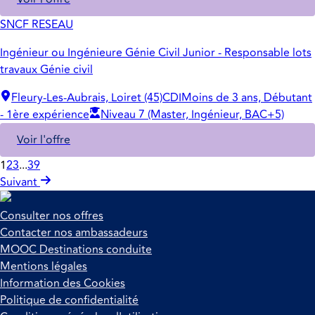
SNCF RESEAU
Ingénieur ou Ingénieure Génie Civil Junior - Responsable lots
travaux Génie civil
Fleury-Les-Aubrais, Loiret (45)
CDI
Moins de 3 ans, Débutant
- 1ère expérience
Niveau 7 (Master, Ingénieur, BAC+5)
Voir l'offre
1
2
3
...
39
Suivant
Consulter nos offres
Contacter nos ambassadeurs
MOOC Destinations conduite
Mentions légales
Information des Cookies
Politique de confidentialité