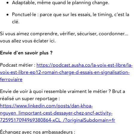
Adaptable, même quand le planning change.
Ponctuel·le : parce que sur les essais, le timing, c'est la
clé.
Si vous aimez comprendre, vérifier, sécuriser, coordonner...
vous allez vous éclater ici.
Envie d'en savoir plus ?
Podcast métier :
https://podcast.ausha.co/la-voix-est-libre/la-
voix-est-libre-ep12-romain-charge-d-essais-en-signalisation-
ferroviaire
Envie de voir à quoi ressemble vraiment le métier ? Brut a
réalisé un super reportage :
https://www.linkedin.com/posts/dan-khoa-
nguyen_limportant-cest-dessayer-chez-sncf-activity-
7259517094969380864-xCL_/?originalSubdomain=fr
Échangez avec nos ambassadeurs :