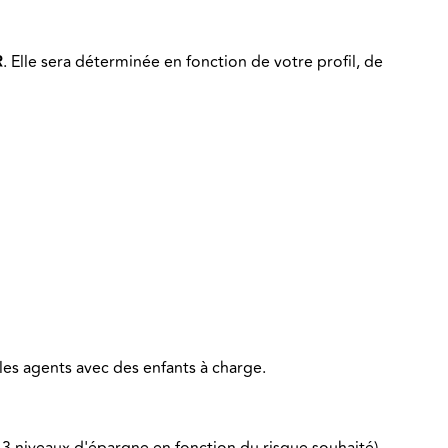
R
. Elle sera déterminée en fonction de votre profil, de
 les agents avec des enfants à charge.
3 niveaux d'épargne en fonction du risque souhaité).