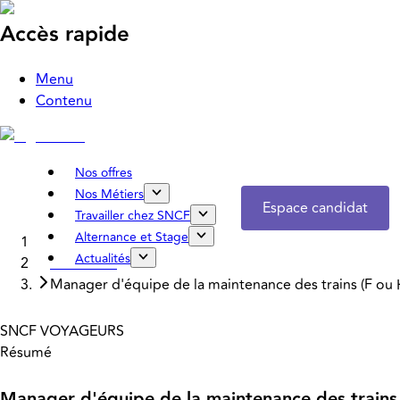
Accès rapide
Menu
Contenu
Nos offres
Nos Métiers
Espace candidat
Travailler chez SNCF
Alternance et Stage
Accueil
Actualités
Nos offres
Manager d'équipe de la maintenance des trains (F ou H
SNCF VOYAGEURS
Résumé
Manager d'équipe de la maintenance des trains 