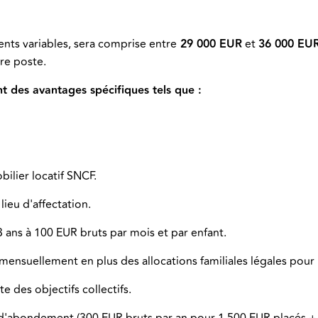
ents variables, sera comprise entre
29 000 EUR
et
36 000 EU
tre poste.
 des avantages spécifiques tels que :
ilier locatif SNCF.
lieu d'affectation.
 ans à 100 EUR bruts par mois et par enfant.
mensuellement en plus des allocations familiales légales pour
e des objectifs collectifs.
d'abondement (300 EUR bruts par an pour 1 500 EUR placés + 