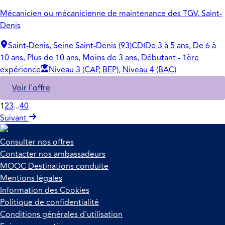
Mécanicien ou mécanicienne de maintenance des TGV, Saint-
Denis
Saint-Denis, Seine Saint-Denis (93)
CDI
De 3 à 5 ans, De 6 à
10 ans, Plus de 10 ans, Moins de 3 ans, Débutant - 1ère
expérience
Niveau 3 (CAP, BEP), Niveau 4 (BAC)
Voir l'offre
1
2
3
...
40
Suivant
Consulter nos offres
Contacter nos ambassadeurs
MOOC Destinations conduite
Mentions légales
Information des Cookies
Politique de confidentialité
Conditions générales d'utilisation