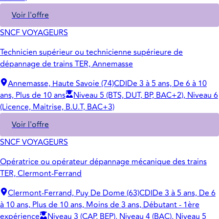
Voir l'offre
SNCF VOYAGEURS
Technicien supérieur ou technicienne supérieure de
dépannage de trains TER, Annemasse
Annemasse, Haute Savoie (74)
CDI
De 3 à 5 ans, De 6 à 10
ans, Plus de 10 ans
Niveau 5 (BTS, DUT, BP, BAC+2), Niveau 6
(Licence, Maitrise, B.U.T, BAC+3)
Voir l'offre
SNCF VOYAGEURS
Opératrice ou opérateur dépannage mécanique des trains
TER, Clermont-Ferrand
Clermont-Ferrand, Puy De Dome (63)
CDI
De 3 à 5 ans, De 6
à 10 ans, Plus de 10 ans, Moins de 3 ans, Débutant - 1ère
expérience
Niveau 3 (CAP, BEP), Niveau 4 (BAC), Niveau 5