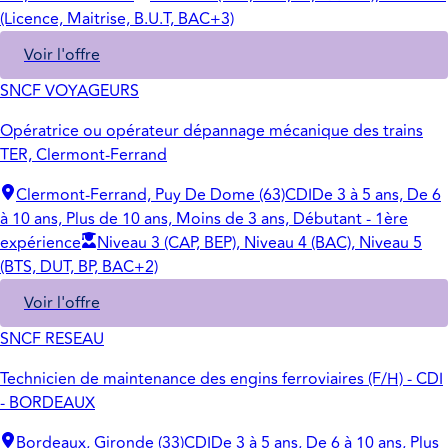
(Licence, Maitrise, B.U.T, BAC+3)
Voir l'offre
SNCF VOYAGEURS
Opératrice ou opérateur dépannage mécanique des trains
TER, Clermont-Ferrand
Clermont-Ferrand, Puy De Dome (63)
CDI
De 3 à 5 ans, De 6
à 10 ans, Plus de 10 ans, Moins de 3 ans, Débutant - 1ère
expérience
Niveau 3 (CAP, BEP), Niveau 4 (BAC), Niveau 5
(BTS, DUT, BP, BAC+2)
Voir l'offre
SNCF RESEAU
Technicien de maintenance des engins ferroviaires (F/H) - CDI
- BORDEAUX
Bordeaux, Gironde (33)
CDI
De 3 à 5 ans, De 6 à 10 ans, Plus