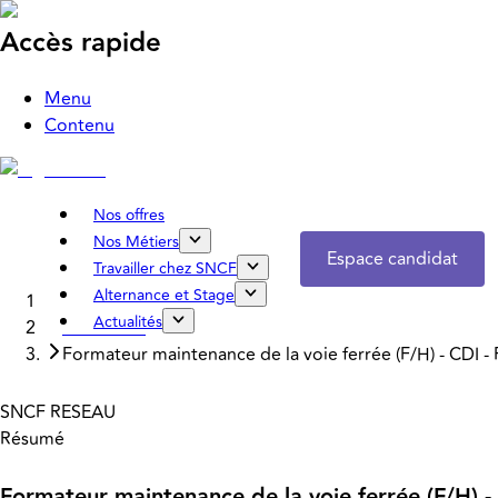
Accès rapide
Menu
Contenu
Nos offres
Nos Métiers
Espace candidat
Travailler chez SNCF
Alternance et Stage
Accueil
Actualités
Nos offres
Formateur maintenance de la voie ferrée (F/H) - CDI - 
SNCF RESEAU
Résumé
Formateur maintenance de la voie ferrée (F/H) -