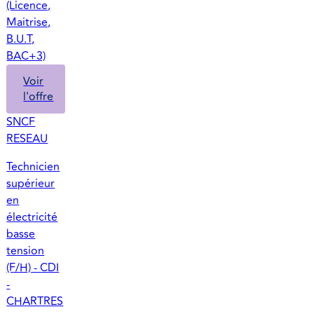
(Licence,
Maitrise,
B.U.T,
BAC+3)
Voir
l'offre
SNCF
RESEAU
Technicien
supérieur
en
électricité
basse
tension
(F/H) - CDI
-
CHARTRES