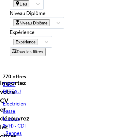
Lieu
Niveau Diplôme
Niveau Diplôme
Expérience
Expérience
Tous les filtres
770 offres
Importez
SNCF
votre
RESEAU
CV
Electricien
et
basse
découvrez
tension
(F/H) - CDI
les
- Rennes
offres