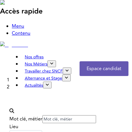
Accès rapide
Menu
Contenu
Nos offres
Nos Métiers
Espace candidat
Travailler chez SNCF
Alternance et Stage
Accueil
Actualités
Nos offres
Mot clé, métier
Lieu