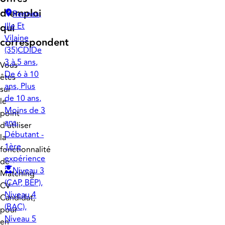
d'emploi
Rennes,
qui
Ille Et
Vilaine
correspondent
(35)
CDI
De
3 à 5 ans,
Vous
De 6 à 10
êtes
ans, Plus
sur
de 10 ans,
le
Moins de 3
point
ans,
d'utiliser
Débutant -
la
1ère
fonctionnalité
expérience
de
Niveau 3
Matching
(CAP, BEP),
CV
Niveau 4
Candidat,
(BAC),
pour
Niveau 5
en