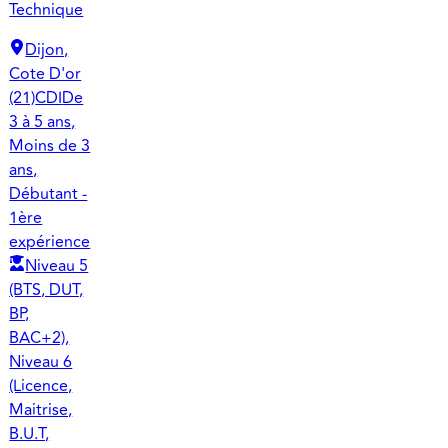
Technique
Dijon,
Cote D'or
(21)
CDI
De
3 à 5 ans,
Moins de 3
ans,
Débutant -
1ère
expérience
Niveau 5
(BTS, DUT,
BP,
BAC+2),
Niveau 6
(Licence,
Maitrise,
B.U.T,