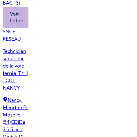
BAC+3)
Voir
l'offre
SNCF
RESEAU
Technicien
supérieur
de la voie
ferrée (F/H)
- CDI -
NANCY
Nancy,
Meurthe Et
Moselle
(54)
CDI
De
3 à 5 ans,
De 6 à 10