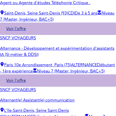
Agent ou Agente d'études Téléphonie Critique .
Saint-Denis, Seine Saint-Denis (93)
CDI
De 3 à 5 ans
Niveau
7 (Master, Ingénieur, BAC+5)
Voir l'offre
SNCF VOYAGEURS
Alternance - Développement et expérimentation d'assistants
IA (SI métier & DDSI)
Paris 10e Arrondissement, Paris (75)
ALTERNANCE
Débutant
- 1ère expérience
Niveau 7 (Master, Ingénieur, BAC+5)
Voir l'offre
SNCF VOYAGEURS
Alternant(e) Assistant(e) communication
L'île-Saint-Denis, Seine Saint-Denis