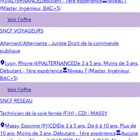
(93)
ALTERNANCE
Débutant - 1ère expérience
Niveau 7
(Master, Ingénieur, BAC+5)
Voir l'offre
SNCF VOYAGEURS
Alternant/Alternante - Juriste Droit de la commande
publique
Lyon, Rhone (69)
ALTERNANCE
De 3 à 5 ans, Moins de 3 ans,
Débutant - 1ère expérience
Niveau 7 (Master, Ingénieur,
BAC+5)
Voir l'offre
SNCF RESEAU
Technicien de la voie ferrée (F/H) - CDI - MASSY
Massy, Essonne (91)
CDI
De 3 à 5 ans, De 6 à 10 ans, Plus de
10 ans, Moins de 3 ans, Débutant - 1ère expérience
Aucune