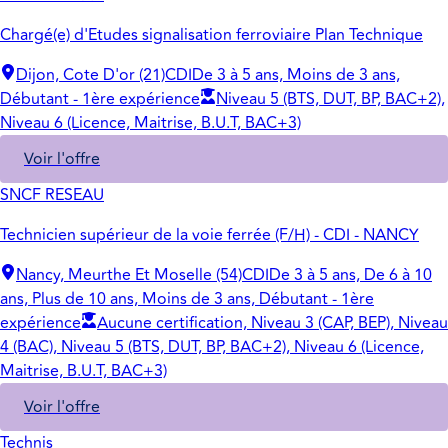
Chargé(e) d'Etudes signalisation ferroviaire Plan Technique
Dijon, Cote D'or (21)
CDI
De 3 à 5 ans, Moins de 3 ans,
Débutant - 1ère expérience
Niveau 5 (BTS, DUT, BP, BAC+2),
Niveau 6 (Licence, Maitrise, B.U.T, BAC+3)
Voir l'offre
SNCF RESEAU
Technicien supérieur de la voie ferrée (F/H) - CDI - NANCY
Nancy, Meurthe Et Moselle (54)
CDI
De 3 à 5 ans, De 6 à 10
ans, Plus de 10 ans, Moins de 3 ans, Débutant - 1ère
expérience
Aucune certification, Niveau 3 (CAP, BEP), Niveau
4 (BAC), Niveau 5 (BTS, DUT, BP, BAC+2), Niveau 6 (Licence,
Maitrise, B.U.T, BAC+3)
Voir l'offre
Technis