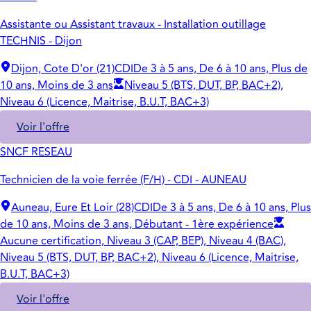
Assistante ou Assistant travaux - Installation outillage
TECHNIS - Dijon
Dijon, Cote D'or (21)
CDI
De 3 à 5 ans, De 6 à 10 ans, Plus de
10 ans, Moins de 3 ans
Niveau 5 (BTS, DUT, BP, BAC+2),
Niveau 6 (Licence, Maitrise, B.U.T, BAC+3)
Voir l'offre
SNCF RESEAU
Technicien de la voie ferrée (F/H) - CDI - AUNEAU
Auneau, Eure Et Loir (28)
CDI
De 3 à 5 ans, De 6 à 10 ans, Plus
de 10 ans, Moins de 3 ans, Débutant - 1ère expérience
Aucune certification, Niveau 3 (CAP, BEP), Niveau 4 (BAC),
Niveau 5 (BTS, DUT, BP, BAC+2), Niveau 6 (Licence, Maitrise,
B.U.T, BAC+3)
Voir l'offre