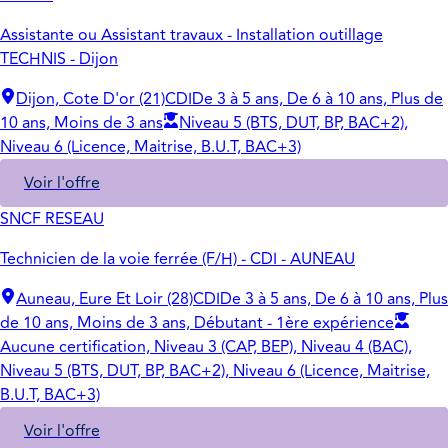
Assistante ou Assistant travaux - Installation outillage
TECHNIS - Dijon
Dijon, Cote D'or (21)
CDI
De 3 à 5 ans, De 6 à 10 ans, Plus de
10 ans, Moins de 3 ans
Niveau 5 (BTS, DUT, BP, BAC+2),
Niveau 6 (Licence, Maitrise, B.U.T, BAC+3)
Voir l'offre
SNCF RESEAU
Technicien de la voie ferrée (F/H) - CDI - AUNEAU
Auneau, Eure Et Loir (28)
CDI
De 3 à 5 ans, De 6 à 10 ans, Plus
de 10 ans, Moins de 3 ans, Débutant - 1ère expérience
Aucune certification, Niveau 3 (CAP, BEP), Niveau 4 (BAC),
Niveau 5 (BTS, DUT, BP, BAC+2), Niveau 6 (Licence, Maitrise,
B.U.T, BAC+3)
Voir l'offre