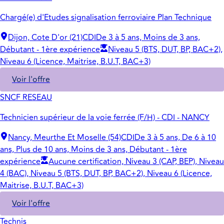
Chargé(e) d'Etudes signalisation ferroviaire Plan Technique
Dijon, Cote D'or (21)
CDI
De 3 à 5 ans, Moins de 3 ans,
Débutant - 1ère expérience
Niveau 5 (BTS, DUT, BP, BAC+2),
Niveau 6 (Licence, Maitrise, B.U.T, BAC+3)
Voir l'offre
SNCF RESEAU
Technicien supérieur de la voie ferrée (F/H) - CDI - NANCY
Nancy, Meurthe Et Moselle (54)
CDI
De 3 à 5 ans, De 6 à 10
ans, Plus de 10 ans, Moins de 3 ans, Débutant - 1ère
expérience
Aucune certification, Niveau 3 (CAP, BEP), Niveau
4 (BAC), Niveau 5 (BTS, DUT, BP, BAC+2), Niveau 6 (Licence,
Maitrise, B.U.T, BAC+3)
Voir l'offre
Technis