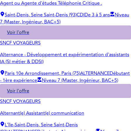
Agent ou Agente d'études Téléphonie Critique .
Saint-Denis, Seine Saint-Denis (93)
CDI
De 3 à 5 ans
Niveau
7 (Master, Ingénieur, BAC+5)
Voir l'offre
SNCF VOYAGEURS
Alternance - Développement et expérimentation d'assistants
IA (SI métier & DDSI)
Paris 10e Arrondissement, Paris (75)
ALTERNANCE
Débutant
- 1ère expérience
Niveau 7 (Master, Ingénieur, BAC+5)
Voir l'offre
SNCF VOYAGEURS
Alternant(e) Assistant(e) communication
L'île-Saint-Denis, Seine Saint-Denis