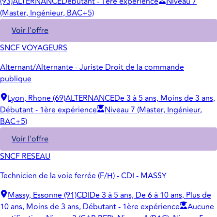
(93)
ALTERNANCE
Débutant - 1ère expérience
Niveau 7
(Master, Ingénieur, BAC+5)
Voir l'offre
SNCF VOYAGEURS
Alternant/Alternante - Juriste Droit de la commande
publique
Lyon, Rhone (69)
ALTERNANCE
De 3 à 5 ans, Moins de 3 ans,
Débutant - 1ère expérience
Niveau 7 (Master, Ingénieur,
BAC+5)
Voir l'offre
SNCF RESEAU
Technicien de la voie ferrée (F/H) - CDI - MASSY
Massy, Essonne (91)
CDI
De 3 à 5 ans, De 6 à 10 ans, Plus de
10 ans, Moins de 3 ans, Débutant - 1ère expérience
Aucune