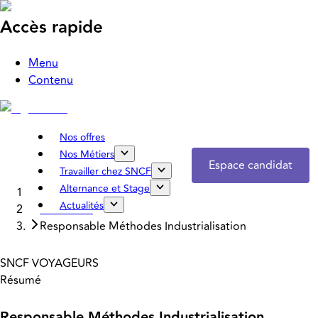
Accès rapide
Menu
Contenu
Nos offres
Nos Métiers
Espace candidat
Travailler chez SNCF
Alternance et Stage
Accueil
Actualités
Nos offres
Responsable Méthodes Industrialisation
SNCF VOYAGEURS
Résumé
Responsable Méthodes Industrialisation