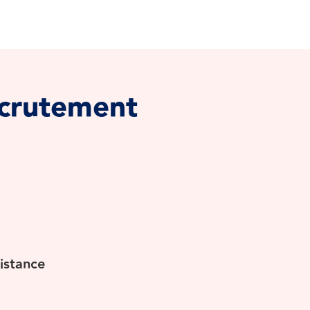
ecrutement
distance