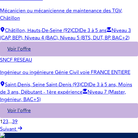
Mécanicien ou mécanicienne de maintenance des TGV,
Châtillon
Châtillon, Hauts-De-Seine (92)
CDI
De 3 à 5 ans
Niveau 3
(CAP, BEP), Niveau 4 (BAC), Niveau 5 (BTS, DUT, BP, BAC+2)
Voir l'offre
SNCF RESEAU
Ingénieur ou ingénieure Génie Civil voie FRANCE ENTIERE
Saint-Denis, Seine Saint-Denis (93)
CDI
De 3 à 5 ans, Moins
de 3 ans, Débutant - 1ère expérience
Niveau 7 (Master,
Ingénieur, BAC+5)
Voir l'offre
1
2
3
...
39
Suivant