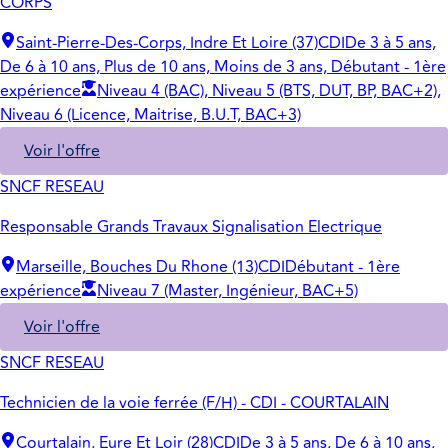
CORPS
Saint-Pierre-Des-Corps, Indre Et Loire (37)
CDI
De 3 à 5 ans,
De 6 à 10 ans, Plus de 10 ans, Moins de 3 ans, Débutant - 1ère
expérience
Niveau 4 (BAC), Niveau 5 (BTS, DUT, BP, BAC+2),
Niveau 6 (Licence, Maitrise, B.U.T, BAC+3)
Voir l'offre
SNCF RESEAU
Responsable Grands Travaux Signalisation Electrique
Marseille, Bouches Du Rhone (13)
CDI
Débutant - 1ère
expérience
Niveau 7 (Master, Ingénieur, BAC+5)
Voir l'offre
SNCF RESEAU
Technicien de la voie ferrée (F/H) - CDI - COURTALAIN
Courtalain, Eure Et Loir (28)
CDI
De 3 à 5 ans, De 6 à 10 ans,