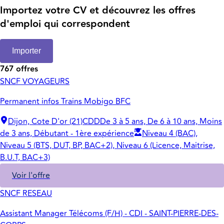
Importez votre CV et découvrez les offres
d'emploi qui correspondent
Importer
767 offres
SNCF VOYAGEURS
Permanent infos Trains Mobigo BFC
Dijon, Cote D'or (21)
CDD
De 3 à 5 ans, De 6 à 10 ans, Moins
de 3 ans, Débutant - 1ère expérience
Niveau 4 (BAC),
Niveau 5 (BTS, DUT, BP, BAC+2), Niveau 6 (Licence, Maitrise,
B.U.T, BAC+3)
Voir l'offre
SNCF RESEAU
Assistant Manager Télécoms (F/H) - CDI - SAINT-PIERRE-DES-