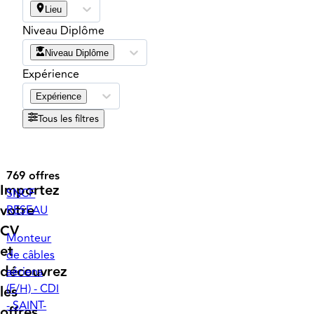
Lieu
Niveau Diplôme
Niveau Diplôme
Expérience
Expérience
Tous les filtres
769 offres
Importez
SNCF
votre
RESEAU
CV
Monteur
et
de câbles
découvrez
aériens
(F/H) - CDI
les
- SAINT-
offres