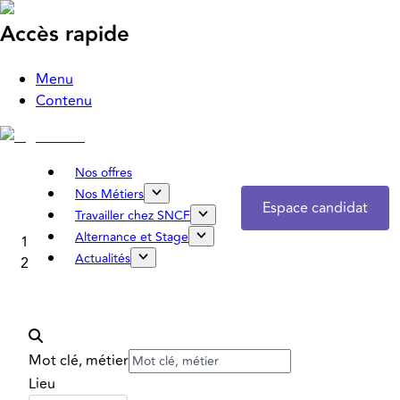
Accès rapide
Menu
Contenu
Nos offres
Nos Métiers
Espace candidat
Travailler chez SNCF
Alternance et Stage
Accueil
Actualités
Nos offres
Mot clé, métier
Lieu