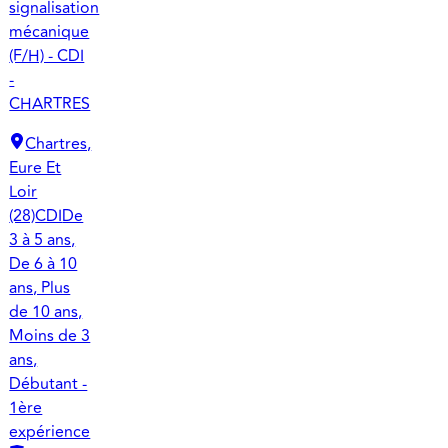
signalisation
mécanique
(F/H) - CDI
-
CHARTRES
Chartres,
Eure Et
Loir
(28)
CDI
De
3 à 5 ans,
De 6 à 10
ans, Plus
de 10 ans,
Moins de 3
ans,
Débutant -
1ère
expérience