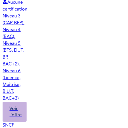
Aucune
certification,
Niveau 3
(CAP, BEP),
Niveau 4
(BAC),
Niveau 5
(BTS, DUT,
BP,
BAC+2),
Niveau 6
(Licence,
Maitrise,
B.U.T,
BAC+3)
Voir
l'offre
SNCF