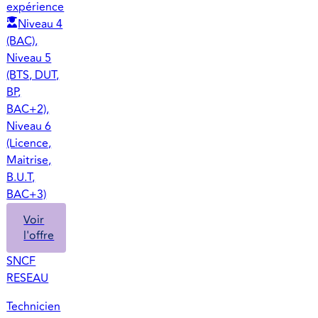
expérience
Niveau 4
(BAC),
Niveau 5
(BTS, DUT,
BP,
BAC+2),
Niveau 6
(Licence,
Maitrise,
B.U.T,
BAC+3)
Voir
l'offre
SNCF
RESEAU
Technicien