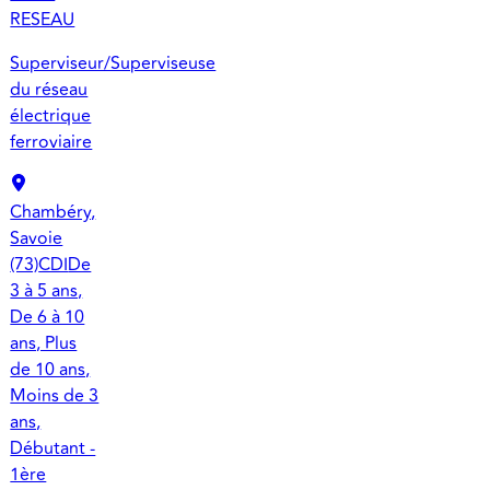
RESEAU
Superviseur/Superviseuse
du réseau
électrique
ferroviaire
Chambéry,
Savoie
(73)
CDI
De
3 à 5 ans,
De 6 à 10
ans, Plus
de 10 ans,
Moins de 3
ans,
Débutant -
1ère