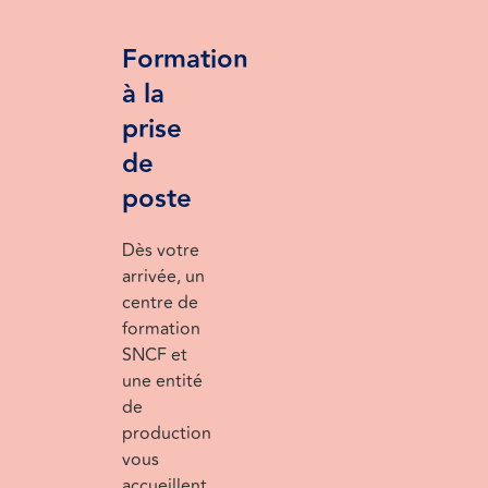
Formation
à la
prise
de
poste
Dès votre
arrivée, un
centre de
formation
SNCF et
une entité
de
production
vous
accueillent