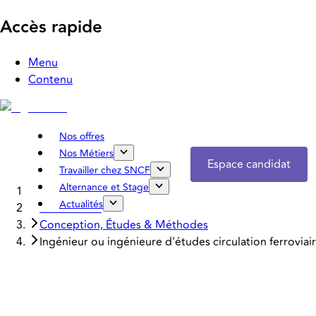
Accès rapide
Menu
Contenu
Nos offres
Nos Métiers
Espace candidat
Travailler chez SNCF
Alternance et Stage
Accueil
Actualités
Nos métiers
Conception, Études & Méthodes
Ingénieur ou ingénieure d'études circulation ferroviai