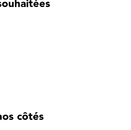
souhaitées
nos côtés