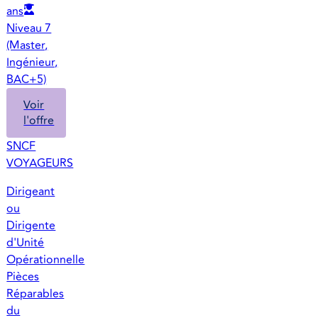
ans
Niveau 7
(Master,
Ingénieur,
BAC+5)
Voir
l'offre
SNCF
VOYAGEURS
Dirigeant
ou
Dirigente
d'Unité
Opérationnelle
Pièces
Réparables
du