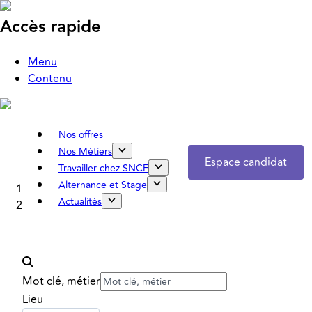
Accès rapide
Menu
Contenu
Nos offres
Nos Métiers
Espace candidat
Travailler chez SNCF
Alternance et Stage
Accueil
Actualités
Nos offres
Mot clé, métier
Lieu