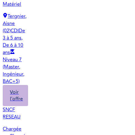
Matériel
Tergnier,
Aisne
(02)
CDI
De
3 à 5 ans,
De 6 à 10
ans
Niveau 7
(Master,
Ingénieur,
BAC+5)
Voir
l'offre
SNCF
RESEAU
Chargée