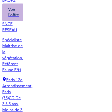
BAC+5)
Voir
l'offre
SNCF
RESEAU
Spécialiste
Maitrise de
la
végétation,
Référent
Faune F/H
Paris 12e
Arrondissement,
Paris
(75)
CDI
De
3 à 5 ans,
Moins de 3