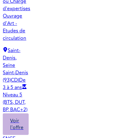
ou Chargé
d'expertises
Ouvrage
d'Art -
Etudes de
circulation
Saint-
Denis,
Seine
Saint-Denis
(93)
CDI
De
3 à 5 ans
Niveau 5
(BTS, DUT,
BP, BAC+2)
Voir
l'offre