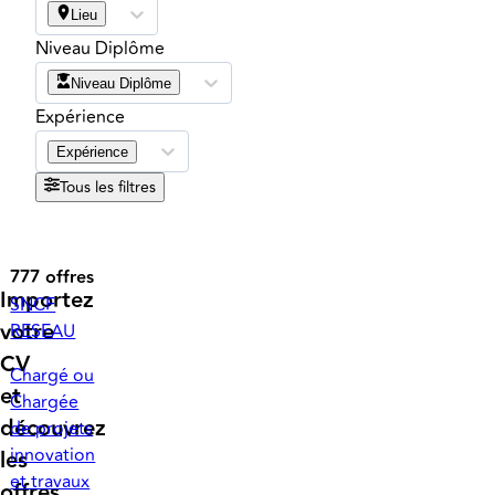
Lieu
Niveau Diplôme
Niveau Diplôme
Expérience
Expérience
Tous les filtres
777 offres
Importez
SNCF
votre
RESEAU
CV
Chargé ou
et
Chargée
découvrez
de projets
innovation
les
et travaux
offres