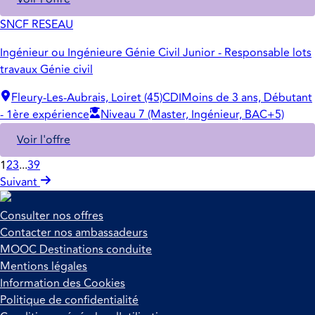
SNCF RESEAU
Ingénieur ou Ingénieure Génie Civil Junior - Responsable lots
travaux Génie civil
Fleury-Les-Aubrais, Loiret (45)
CDI
Moins de 3 ans, Débutant
- 1ère expérience
Niveau 7 (Master, Ingénieur, BAC+5)
Voir l'offre
1
2
3
...
39
Suivant
Consulter nos offres
Contacter nos ambassadeurs
MOOC Destinations conduite
Mentions légales
Information des Cookies
Politique de confidentialité