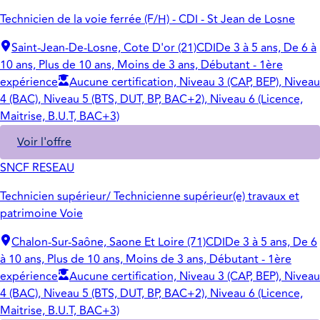
Technicien de la voie ferrée (F/H) - CDI - St Jean de Losne
Saint-Jean-De-Losne, Cote D'or (21)
CDI
De 3 à 5 ans, De 6 à
10 ans, Plus de 10 ans, Moins de 3 ans, Débutant - 1ère
expérience
Aucune certification, Niveau 3 (CAP, BEP), Niveau
4 (BAC), Niveau 5 (BTS, DUT, BP, BAC+2), Niveau 6 (Licence,
Maitrise, B.U.T, BAC+3)
Voir l'offre
SNCF RESEAU
Technicien supérieur/ Technicienne supérieur(e) travaux et
patrimoine Voie
Chalon-Sur-Saône, Saone Et Loire (71)
CDI
De 3 à 5 ans, De 6
à 10 ans, Plus de 10 ans, Moins de 3 ans, Débutant - 1ère
expérience
Aucune certification, Niveau 3 (CAP, BEP), Niveau
4 (BAC), Niveau 5 (BTS, DUT, BP, BAC+2), Niveau 6 (Licence,
Maitrise, B.U.T, BAC+3)