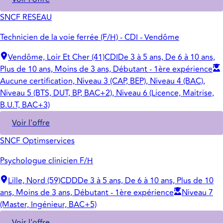
SNCF RESEAU
Technicien de la voie ferrée (F/H) - CDI - Vendôme
Vendôme, Loir Et Cher (41)
CDI
De 3 à 5 ans, De 6 à 10 ans,
Plus de 10 ans, Moins de 3 ans, Débutant - 1ère expérience
Aucune certification, Niveau 3 (CAP, BEP), Niveau 4 (BAC),
Niveau 5 (BTS, DUT, BP, BAC+2), Niveau 6 (Licence, Maitrise,
B.U.T, BAC+3)
Voir l'offre
SNCF Optimservices
Psychologue clinicien F/H
Lille, Nord (59)
CDD
De 3 à 5 ans, De 6 à 10 ans, Plus de 10
ans, Moins de 3 ans, Débutant - 1ère expérience
Niveau 7
(Master, Ingénieur, BAC+5)
Voir l'offre