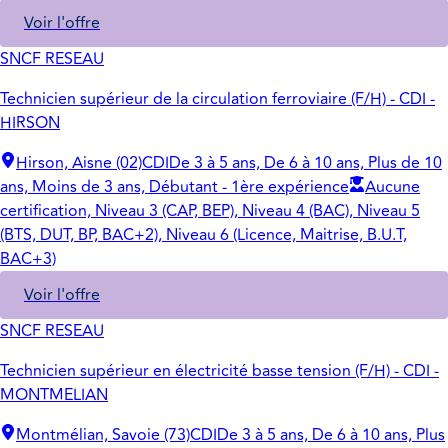
Voir l'offre
SNCF RESEAU
Technicien supérieur de la circulation ferroviaire (F/H) - CDI -
HIRSON
Hirson, Aisne (02)
CDI
De 3 à 5 ans, De 6 à 10 ans, Plus de 10
ans, Moins de 3 ans, Débutant - 1ère expérience
Aucune
certification, Niveau 3 (CAP, BEP), Niveau 4 (BAC), Niveau 5
(BTS, DUT, BP, BAC+2), Niveau 6 (Licence, Maitrise, B.U.T,
BAC+3)
Voir l'offre
SNCF RESEAU
Technicien supérieur en électricité basse tension (F/H) - CDI -
MONTMELIAN
Montmélian, Savoie (73)
CDI
De 3 à 5 ans, De 6 à 10 ans, Plus