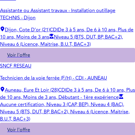
Assistante ou Assistant travaux - Installation outillage
TECHNIS - Dijon
Dijon, Cote D'or (21)
CDI
De 3 à 5 ans, De 6 à 10 ans, Plus de
10 ans, Moins de 3 ans
Niveau 5 (BTS, DUT, BP, BAC+2),
Niveau 6 (Licence, Maitrise, B.U.T, BAC+3)
Voir l'offre
SNCF RESEAU
Technicien de la voie ferrée (F/H) - CDI - AUNEAU
Auneau, Eure Et Loir (28)
CDI
De 3 à 5 ans, De 6 à 10 ans, Plus
de 10 ans, Moins de 3 ans, Débutant - 1ère expérience
Aucune certification, Niveau 3 (CAP, BEP), Niveau 4 (BAC),
Niveau 5 (BTS, DUT, BP, BAC+2), Niveau 6 (Licence, Maitrise,
B.U.T, BAC+3)
Voir l'offre