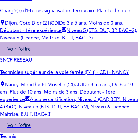
Chargé(e) d'Etudes signalisation ferroviaire Plan Technique
Dijon, Cote D'or (21)
CDI
De 3 à 5 ans, Moins de 3 ans,
Débutant - 1ère expérience
Niveau 5 (BTS, DUT, BP, BAC+2),
Niveau 6 (Licence, Maitrise, B.U.T, BAC+3)
Voir l'offre
SNCF RESEAU
Technicien supérieur de la voie ferrée (F/H) - CDI - NANCY
Nancy, Meurthe Et Moselle (54)
CDI
De 3 à 5 ans, De 6 à 10
ans, Plus de 10 ans, Moins de 3 ans, Débutant - 1ère
expérience
Aucune certification, Niveau 3 (CAP, BEP), Niveau
4 (BAC), Niveau 5 (BTS, DUT, BP, BAC+2), Niveau 6 (Licence,
Maitrise, B.U.T, BAC+3)
Voir l'offre
Technis