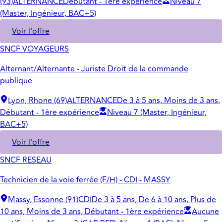
(93)
ALTERNANCE
Débutant - 1ère expérience
Niveau 7
(Master, Ingénieur, BAC+5)
Voir l'offre
SNCF VOYAGEURS
Alternant/Alternante - Juriste Droit de la commande
publique
Lyon, Rhone (69)
ALTERNANCE
De 3 à 5 ans, Moins de 3 ans,
Débutant - 1ère expérience
Niveau 7 (Master, Ingénieur,
BAC+5)
Voir l'offre
SNCF RESEAU
Technicien de la voie ferrée (F/H) - CDI - MASSY
Massy, Essonne (91)
CDI
De 3 à 5 ans, De 6 à 10 ans, Plus de
10 ans, Moins de 3 ans, Débutant - 1ère expérience
Aucune