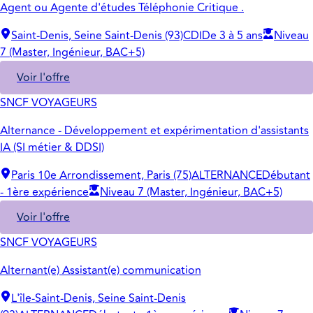
Agent ou Agente d'études Téléphonie Critique .
Saint-Denis, Seine Saint-Denis (93)
CDI
De 3 à 5 ans
Niveau
7 (Master, Ingénieur, BAC+5)
Voir l'offre
SNCF VOYAGEURS
Alternance - Développement et expérimentation d'assistants
IA (SI métier & DDSI)
Paris 10e Arrondissement, Paris (75)
ALTERNANCE
Débutant
- 1ère expérience
Niveau 7 (Master, Ingénieur, BAC+5)
Voir l'offre
SNCF VOYAGEURS
Alternant(e) Assistant(e) communication
L'île-Saint-Denis, Seine Saint-Denis