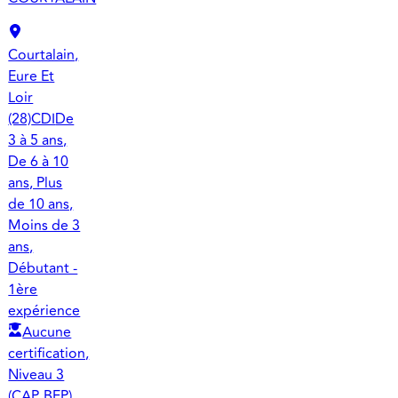
Courtalain,
Eure Et
Loir
(28)
CDI
De
3 à 5 ans,
De 6 à 10
ans, Plus
de 10 ans,
Moins de 3
ans,
Débutant -
1ère
expérience
Aucune
certification,
Niveau 3
(CAP, BEP),