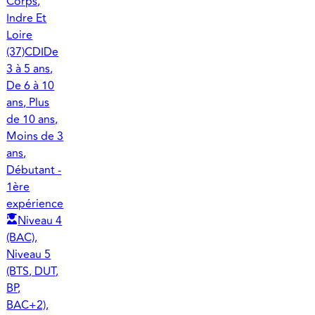
Corps,
Indre Et
Loire
(37)
CDI
De
3 à 5 ans,
De 6 à 10
ans, Plus
de 10 ans,
Moins de 3
ans,
Débutant -
1ère
expérience
Niveau 4
(BAC),
Niveau 5
(BTS, DUT,
BP,
BAC+2),