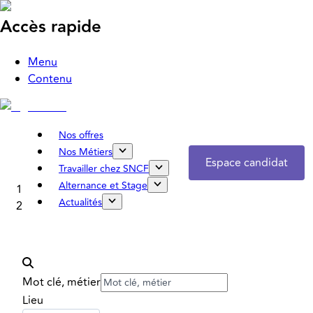
Accès rapide
Menu
Contenu
Nos offres
Nos Métiers
Espace candidat
Travailler chez SNCF
Alternance et Stage
Accueil
Actualités
Nos offres
Mot clé, métier
Lieu