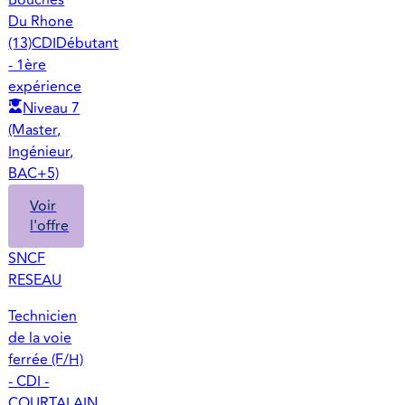
Du Rhone
(13)
CDI
Débutant
- 1ère
expérience
Niveau 7
(Master,
Ingénieur,
BAC+5)
Voir
l'offre
SNCF
RESEAU
Technicien
de la voie
ferrée (F/H)
- CDI -
COURTALAIN