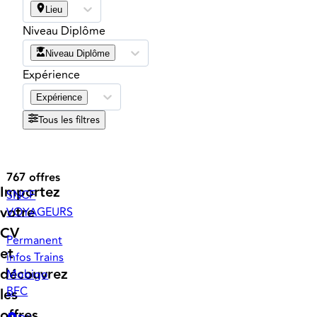
Lieu
Niveau Diplôme
Niveau Diplôme
Expérience
Expérience
Tous les filtres
767 offres
Importez
SNCF
votre
VOYAGEURS
CV
Permanent
et
infos Trains
découvrez
Mobigo
BFC
les
offres