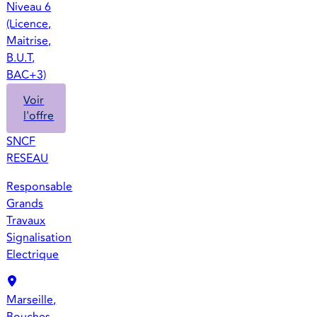
Niveau 6
(Licence,
Maitrise,
B.U.T,
BAC+3)
Voir
l'offre
SNCF
RESEAU
Responsable
Grands
Travaux
Signalisation
Electrique
Marseille,
Bouches