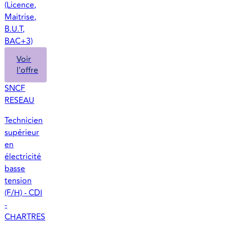
(Licence,
Maitrise,
B.U.T,
BAC+3)
Voir
l'offre
SNCF
RESEAU
Technicien
supérieur
en
électricité
basse
tension
(F/H) - CDI
-
CHARTRES