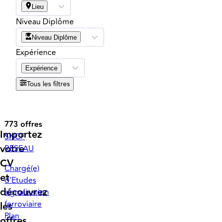
Lieu
Niveau Diplôme
Niveau Diplôme
Expérience
Expérience
Tous les filtres
773 offres
Importez
SNCF
votre
RESEAU
CV
Chargé(e)
et
d'Etudes
découvrez
signalisation
ferroviaire
les
Plan
offres