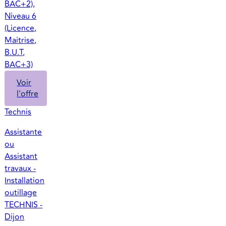
BAC+2),
Niveau 6
(Licence,
Maitrise,
B.U.T,
BAC+3)
Voir
l'offre
Technis
Assistante
ou
Assistant
travaux -
Installation
outillage
TECHNIS -
Dijon