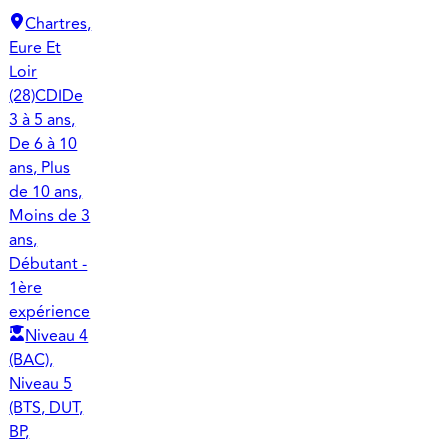
Chartres,
Eure Et
Loir
(28)
CDI
De
3 à 5 ans,
De 6 à 10
ans, Plus
de 10 ans,
Moins de 3
ans,
Débutant -
1ère
expérience
Niveau 4
(BAC),
Niveau 5
(BTS, DUT,
BP,