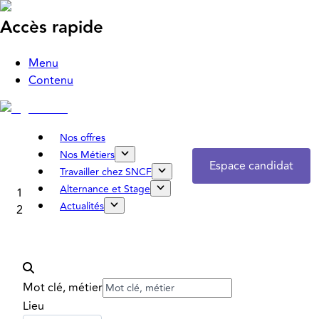
Accès rapide
Menu
Contenu
Nos offres
Nos Métiers
Espace candidat
Travailler chez SNCF
Alternance et Stage
Accueil
Actualités
Nos offres
Mot clé, métier
Lieu