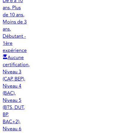
De 6 à 10
ans, Plus
de 10 ans,
Moins de 3
ans,
Débutant -
1ère
expérience
Aucune
certification,
Niveau 3
(CAP, BEP),
Niveau 4
(BAC),
Niveau 5
(BTS, DUT,
BP,
BAC+2),
Niveau 6