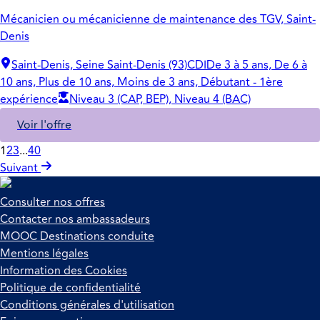
Mécanicien ou mécanicienne de maintenance des TGV, Saint-
Denis
Saint-Denis, Seine Saint-Denis (93)
CDI
De 3 à 5 ans, De 6 à
10 ans, Plus de 10 ans, Moins de 3 ans, Débutant - 1ère
expérience
Niveau 3 (CAP, BEP), Niveau 4 (BAC)
Voir l'offre
1
2
3
...
40
Suivant
Consulter nos offres
Contacter nos ambassadeurs
MOOC Destinations conduite
Mentions légales
Information des Cookies
Politique de confidentialité
Conditions générales d'utilisation