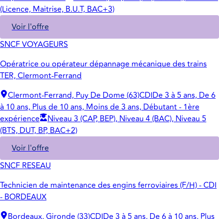
(Licence, Maitrise, B.U.T, BAC+3)
Voir l'offre
SNCF VOYAGEURS
Opératrice ou opérateur dépannage mécanique des trains
TER, Clermont-Ferrand
Clermont-Ferrand, Puy De Dome (63)
CDI
De 3 à 5 ans, De 6
à 10 ans, Plus de 10 ans, Moins de 3 ans, Débutant - 1ère
expérience
Niveau 3 (CAP, BEP), Niveau 4 (BAC), Niveau 5
(BTS, DUT, BP, BAC+2)
Voir l'offre
SNCF RESEAU
Technicien de maintenance des engins ferroviaires (F/H) - CDI
- BORDEAUX
Bordeaux, Gironde (33)
CDI
De 3 à 5 ans, De 6 à 10 ans, Plus