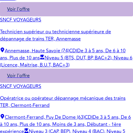
Voir l'offre
SNCF VOYAGEURS
Technicien supérieur ou technicienne supérieure de
dépannage de trains TER, Annemasse
Annemasse, Haute Savoie (74)
CDI
De 3 à 5 ans, De 6 à 10
ans, Plus de 10 ans
Niveau 5 (BTS, DUT, BP, BAC+2), Niveau 6
(Licence, Maitrise, B.U.T, BAC+3)
Voir l'offre
SNCF VOYAGEURS
Opératrice ou opérateur dépannage mécanique des trains
TER, Clermont-Ferrand
Clermont-Ferrand, Puy De Dome (63)
CDI
De 3 à 5 ans, De 6
à 10 ans, Plus de 10 ans, Moins de 3 ans, Débutant - 1ère
expérience
Niveau 3 (CAP, BEP), Niveau 4 (BAC), Niveau 5